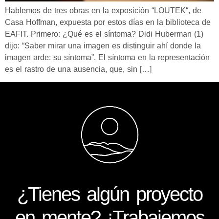
Hablemos de tres obras en la exposición “LOUTEK“, de
Casa Hoffman, expuesta por estos días en la biblioteca de
EAFIT. Primero: ¿Qué es el síntoma? Didi Huberman (1)
dijo: “Saber mirar una imagen es distinguir ahí donde la
imagen arde: su síntoma”. El síntoma en la representación
es el rastro de una ausencia, que, sin […]
¿Tienes algún proyecto
en mente? ¡Trabajemos